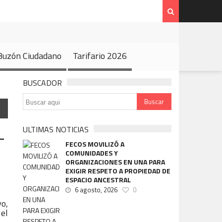
Código de Ética y Buzón Ciudadano
Tarifario 2026
 Buzón Ciudadano
Tarifario 2026
BUSCADOR
–
ULTIMAS NOTICIAS
FECOS MOVILIZÓ A
COMUNIDADES Y
ORGANIZACIONES EN UNA PARA
EXIGIR RESPETO A PROPIEDAD DE
ESPACIO ANCESTRAL
6 agosto, 2026
0
yo,
 el