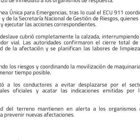
ilizó de inmediato a los organismos de respuesta.
Línea Única para Emergencias, tras lo cual el ECU 911 coord
l y de la Secretaría Nacional de Gestión de Riesgos, quienes
 y ejecutar las acciones correspondientes.
l deslave cubrió completamente la calzada, interrumpiendo
dor vial. Las autoridades confirmaron el cierre total de
 de la afectación y se planifican las labores de limpiez
ndo los riesgos y coordinando la movilización de maquinari
 menor tiempo posible.
 a los conductores a evitar desplazarse por el secto
es oficiales y acatar las indicaciones emitidas por l
idad del terreno mantienen en alerta a los organismos 
a prevenir nuevas afectaciones.