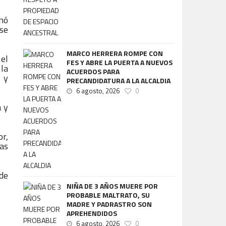
inó
 se
MARCO HERRERA ROMPE CON
 el
FES Y ABRE LA PUERTA A NUEVOS
 la
ACUERDOS PARA
a y
PRECANDIDATURA A LA ALCALDIA
6 agosto, 2026
0
a y
r,
as
de
NIÑA DE 3 AÑOS MUERE POR
PROBABLE MALTRATO, SU
MADRE Y PADRASTRO SON
APREHENDIDOS
6 agosto, 2026
0