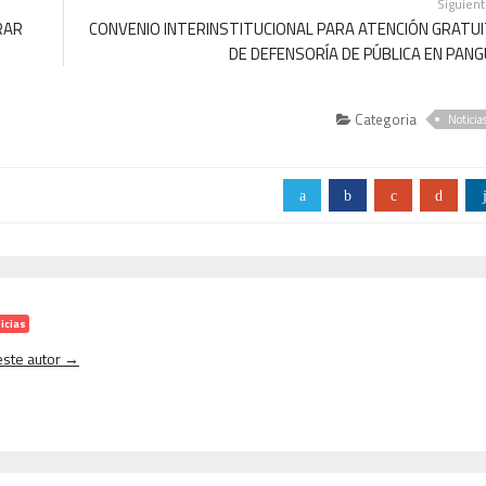
Siguien
RAR
CONVENIO INTERINSTITUCIONAL PARA ATENCIÓN GRATU
DE DEFENSORÍA DE PÚBLICA EN PAN
Categoria
Noticia
a
b
c
d
icias
 este autor →