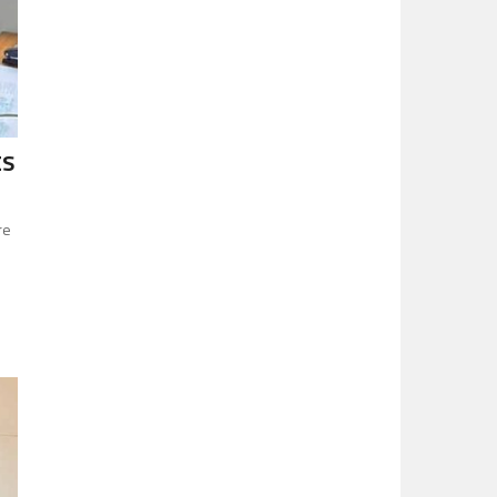
ES
re