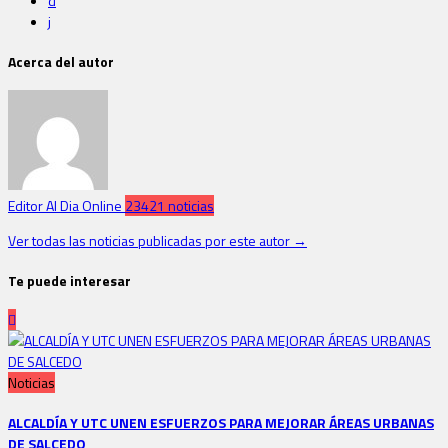
d
j
Acerca del autor
Editor Al Dia Online
23421 noticias
Ver todas las noticias publicadas por este autor →
Te puede interesar
Noticias
ALCALDÍA Y UTC UNEN ESFUERZOS PARA MEJORAR ÁREAS URBANAS
DE SALCEDO