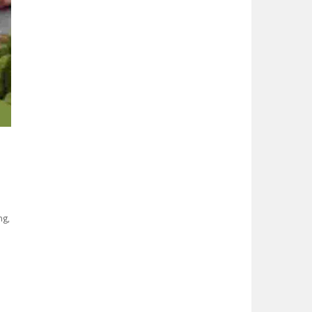
ng,
n