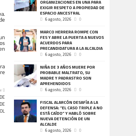
ORGANIZACIONES EN UNA PARA
EXIGIR RESPETO A PROPIEDAD DE
va.
ESPACIO ANCESTRAL
 de
6 agosto, 2026
0
MARCO HERRERA ROMPE CON
un
FES Y ABRE LA PUERTA A NUEVOS
los
ACUERDOS PARA
 en
PRECANDIDATURA A LA ALCALDIA
6 agosto, 2026
0
ara
NIÑA DE 3 AÑOS MUERE POR
re
PROBABLE MALTRATO, SU
MADRE Y PADRASTRO SON
APREHENDIDOS
6 agosto, 2026
0
te
 DE
FISCAL ALARCÓN DESAFÍA A LA
 DE
DEFENSA: “EL CASO TRIPLE A NO
OL
ESTÁ CAÍDO” Y HABLÓ SOBRE
NUEVA DETENCIÓN DE UN
ALCALDE
6 agosto, 2026
0