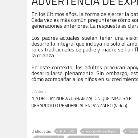
ADVERTENCIA DE EXP
En los últimos años, la forma de ejercer la p
Cada vez es más común preguntarse cómo son l
generaciones anteriores. La respuesta es clar
Los padres actuales suelen tener una visi
desarrollo integral que incluya no solo el ámb
roles tradicionales de padre y madre se han f
la crianza.
En este contexto, los adultos procuran apoy
desarrollarse plenamente. Sin embargo, es
cómo acompañar a los niños en su crecimiento
Anterior
“LA DELICIA”, NUEVA URBANIZACIÓN QUE IMPULSA EL
DESARROLLO RESIDENCIAL EN PANZALEO (Video)
Etiquetas
NOTICIAS
noticias al día cotopaxi
Notici