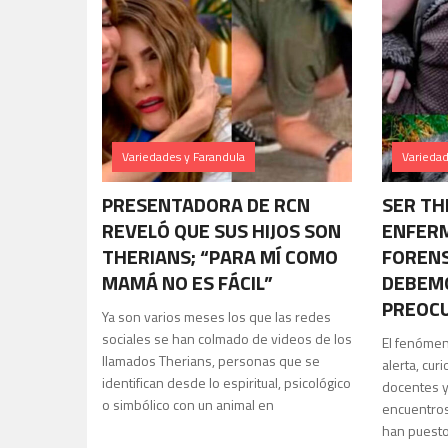
Variedades y Farandula
Variedad
PRESENTADORA DE RCN
SER TH
REVELÓ QUE SUS HIJOS SON
ENFERM
THERIANS; “PARA MÍ COMO
FORENS
MAMÁ NO ES FÁCIL”
DEBEMO
PREOC
Ya son varios meses los que las redes
sociales se han colmado de videos de los
El fenómen
llamados Therians, personas que se
alerta, cur
identifican desde lo espiritual, psicológico
docentes y
o simbólico con un animal en
encuentros
han puesto