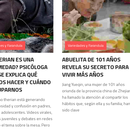
es y Farandula
Variedades y Farandula
ERIAN ES UNA
ABUELITA DE 101 AÑOS
EDAD? PSICÓLOGA
REVELA SU SECRETO PARA
E EXPLICA QUÉ
VIVIR MÁS AÑOS
S HACER Y CUÁNDO
Jiang Yueqin, una mujer de 101 años
UPARNOS
oriunda de la provincia china de Zhejia
ha llamado la atención al compartir los
o therian está generando
hábitos que, según ella y su familia, ha
iosidad y confusión en padres,
sido clave
 adolescentes. Videos virales,
 juveniles y debates en redes
 el tema sobre la mesa. Pero