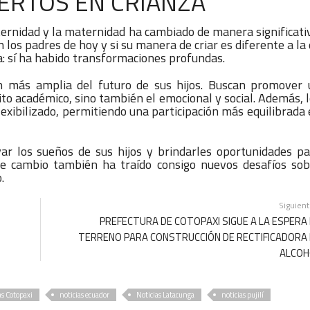
ERTOS EN CRIANZA
aternidad y la maternidad ha cambiado de manera significati
os padres de hoy y si su manera de criar es diferente a la
a: sí ha habido transformaciones profundas.
ón más amplia del futuro de sus hijos. Buscan promover 
ito académico, sino también el emocional y social. Además, 
lexibilizado, permitiendo una participación más equilibrada
ar los sueños de sus hijos y brindarles oportunidades p
te cambio también ha traído consigo nuevos desafíos sob
.
Siguien
PREFECTURA DE COTOPAXI SIGUE A LA ESPERA
TERRENO PARA CONSTRUCCIÓN DE RECTIFICADORA
ALCOH
as Cotopaxi
noticias ecuador
Noticias Latacunga
noticias pujilí