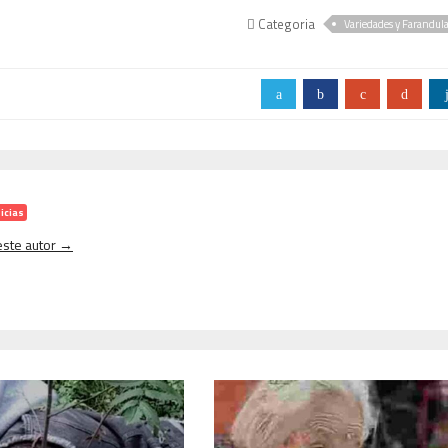
Categoria
Variedades y Farandul
a
b
c
d
icias
 este autor →